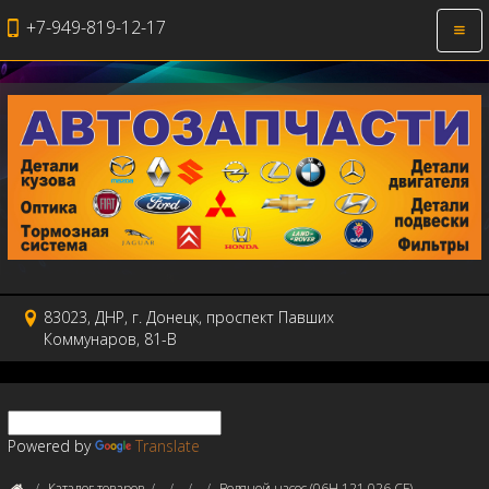
+7-949-819-12-17
Откр
нави
83023, ДНР, г. Донецк, проспект Павших
Коммунаров, 81-В
Powered by
Translate
Каталог товаров
Водяной насос (06H 121 026 CF)