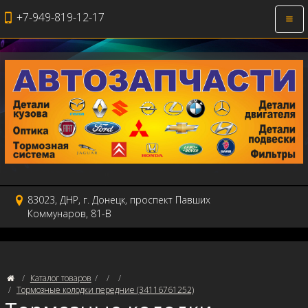
+7-949-819-12-17
Откр
нави
83023, ДНР, г. Донецк, проспект Павших
Коммунаров, 81-В
Каталог товаров
Тормозные колодки передние (34116761252)