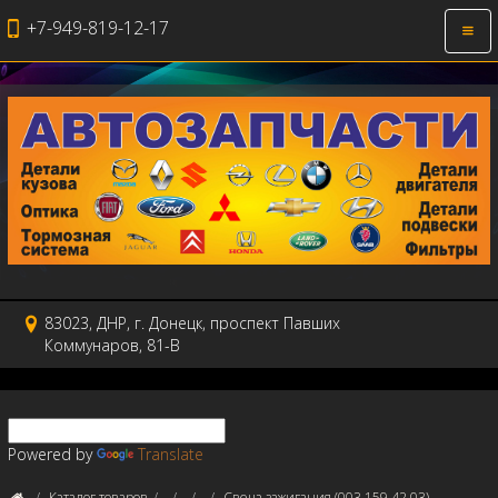
+7-949-819-12-17
Откр
нави
83023, ДНР, г. Донецк, проспект Павших
Коммунаров, 81-В
Powered by
Translate
Каталог товаров
Свеча зажигания (003 159 42 03)