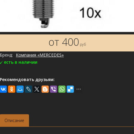
от 400
руб
Бренд:
Компания «MERCEDES»
есть в наличии
Рекомендовать друзьям:
Описание