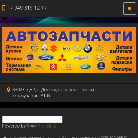
+7-949-819-12-17
Откр
нави
83023, ДНР, г. Донецк, проспект Павших
Коммунаров, 81-В
Powered by
Translate
Каталог товаров
Сальник распредвала (038 103 085 E)