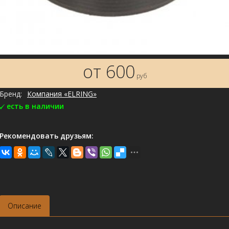
от 600
руб
Бренд:
Компания «ELRING»
есть в наличии
Рекомендовать друзьям:
Описание