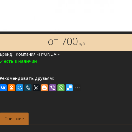
от 700
руб
Бренд:
Компания «HYUNDAI»
есть в наличии
Рекомендовать друзьям:
Описание