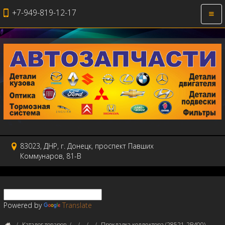
+7-949-819-12-17
Откр
нави
83023, ДНР, г. Донецк, проспект Павших
Коммунаров, 81-В
Powered by
Translate
Каталог товаров
Прокладка коллектора (28521-2B400)