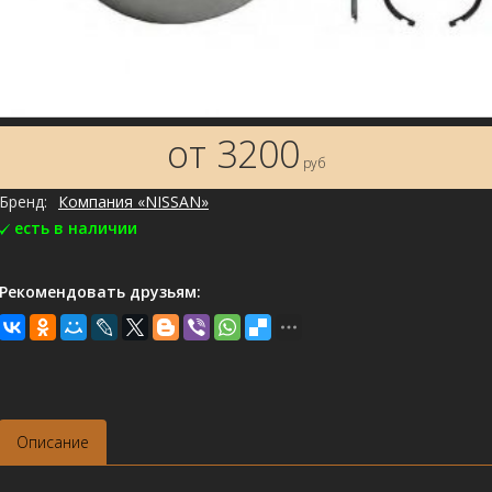
от 3200
руб
Бренд:
Компания «NISSAN»
есть в наличии
Рекомендовать друзьям:
Описание