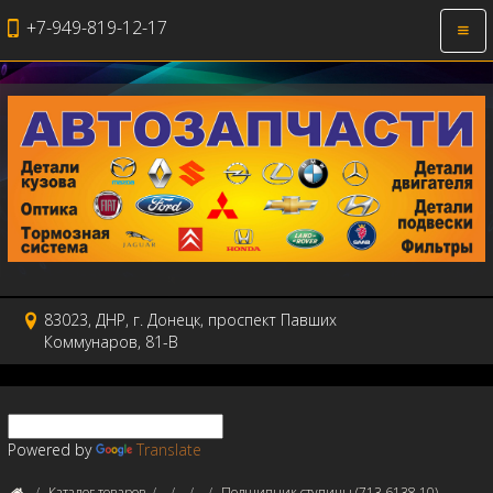
+7-949-819-12-17
Откр
нави
83023, ДНР, г. Донецк, проспект Павших
Коммунаров, 81-В
Powered by
Translate
Каталог товаров
Подшипник ступицы (713 6138 10)