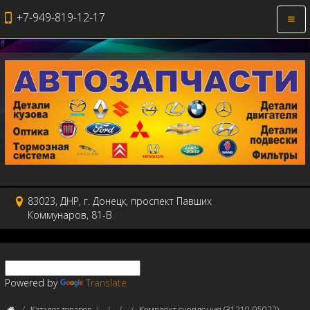
+7-949-819-12-17
Откр
нави
83023, ДНР, г. Донецк, проспект Павших
Коммунаров, 81-В
Powered by
Translate
Каталог товаров
Комплект сцепления (31210-05022)