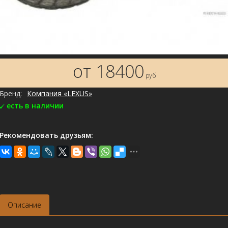
от 18400
руб
Бренд:
Компания «LEXUS»
есть в наличии
Рекомендовать друзьям:
Описание