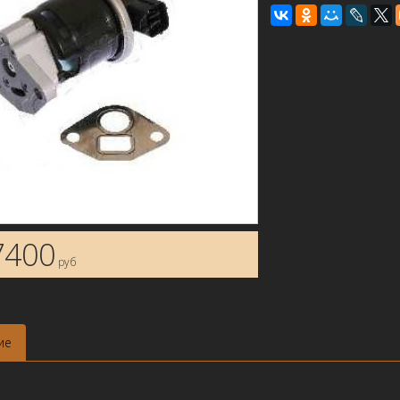
7400
руб
ие