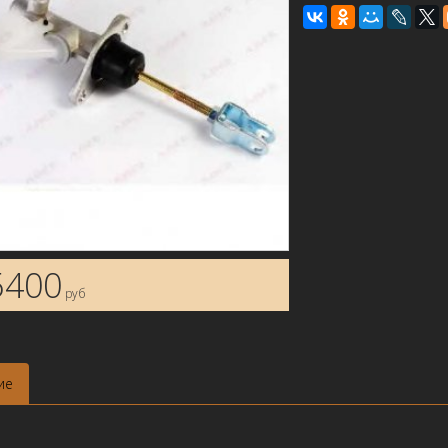
5400
руб
ие