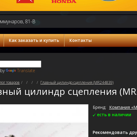
оммунаров, 81-В
Как заказать и купить
Контакты
 by
Translate
лог товаров
Главный цилиндр сцепления (MR244839)
вный цилиндр сцепления (MR
Бренд:
Компания «M
есть в наличии
Рекомендовать дру