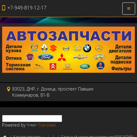
+7-949-819-12-17
Откр
нави
83023, ДНР, г. Донецк, проспект Павших
Коммунаров, 81-В
Powered by
Translate
Каталог товаров
Главный цилиндр сцепления (90523769)