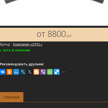
от 8800
руб
Бренд:
Компания «OPEL»
есть в наличии
Рекомендовать друзьям:
Описание