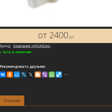
от 2400
руб
Бренд:
Компания «HYUNDAI»
есть в наличии
Рекомендовать друзьям:
Описание