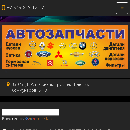
+7-949-819-12-17
Откр
нави
83023, ДНР, г. Донецк, проспект Павших
Коммунаров, 81-В
Powered by
Translate
Каталог товаров
Фильтр топлива (31910-2H000)