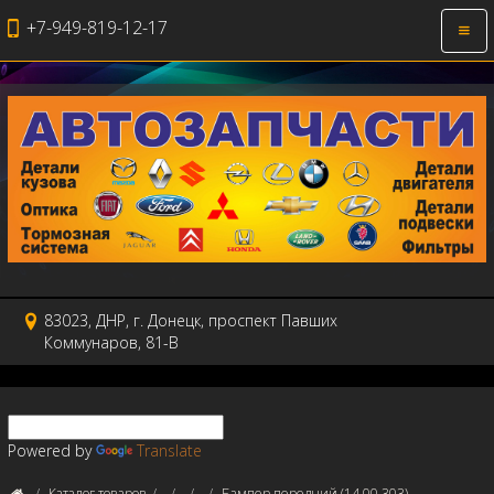
+7-949-819-12-17
Откр
нави
83023, ДНР, г. Донецк, проспект Павших
Коммунаров, 81-В
Powered by
Translate
Каталог товаров
Бампер передний (14 00 303)