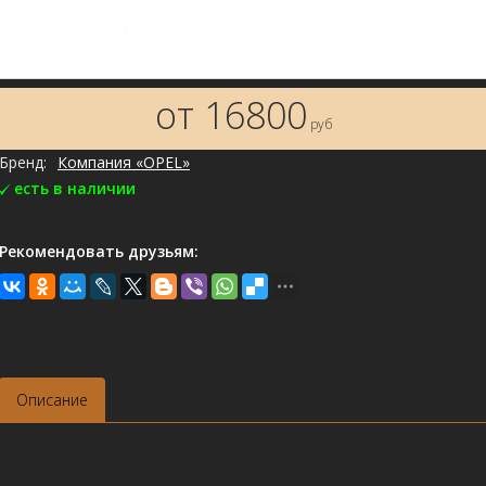
от 16800
руб
Бренд:
Компания «OPEL»
есть в наличии
Рекомендовать друзьям:
Описание