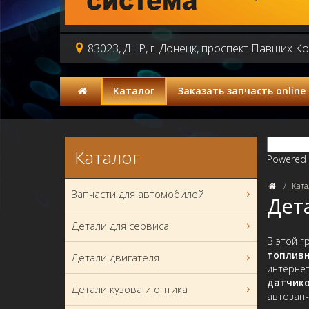
83023, ДНР, г. Донецк, проспект Павших К
Каталог
Заказать запчасть online
Каталог
Powered
Ката
Запчасти для автомобилей
Дет
Детали для сервиса
В этой г
топливн
Детали двигателя
интернет
датчико
Детали кузова и оптика
автозапч