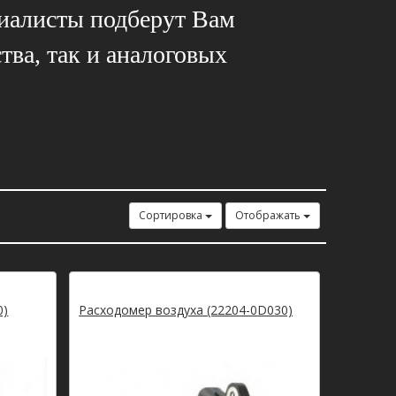
циалисты подберут Вам
тва, так и аналоговых
Сортировка
Отображать
0)
Расходомер воздуха (22204-0D030)