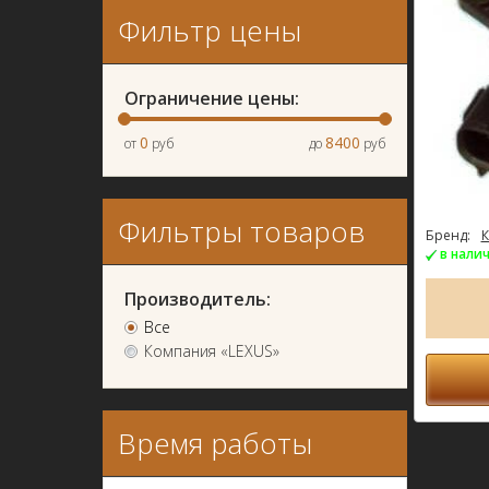
Фильтр цены
Ограничение цены:
0
8400
от
руб
до
руб
Фильтры товаров
Бренд:
К
в нали
Производитель:
Все
Компания «LEXUS»
Время работы