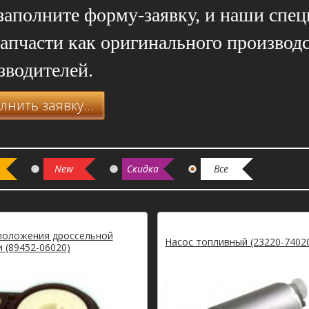
заполните форму-заявку, и наши спе
запчасти как оригинального производс
зводителей.
лнить заявку...
New
Скидка
Все
положения дроссельной
Насос топливный (23220-7402
 (89452-06020)