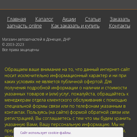
Главная
Каталог
Акции
Статьи
Заказать
запчасть online
Как заказать и купить
Контакты
Магазин автозапчастей в Донецке, ДНР
© 2003-2023
Все права защищены
Обращаем ваше внимание на то, что данный интернет-сайт
носит исключительно информационный характер и ни при
каких условиях не является публичной офертой. Для
получения подробной информации о наличии и стоимости
указанных товаров и (или) услуг, пожалуйста, обращайтесь к
менеджерам отдела клиентского обслуживания с помощью
специальной формы связи или по телефонам указанным в
контактах. Пользуясь (на сайте) формой обратной связи или
регистрацией, Вы соглашаетесь с тем что мы будем хранить
указанную Вами, Вашу персональную информацию. Мы не
предоставляем Вашу личную информацию третьим лицам,
Сайт использует cookie-файлы.
кроме случаев предусмотренных законодательством.